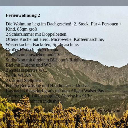
Ferienwohnung 2
Die Wohnung liegt im Dachgeschoß, 2. Stock. Für 4 Personen +
Kind, 85qm groß
2 Schlafzimmer mit Doppelbetten.
Offene Küche mit Herd, Microwelle, Kaffeemaschine,
Wasserkocher, Backofen, Spülmaschine.
Großer Esstisch mit Eckbank.
Couch zum ausziehen und TV.
Südbalkon mit direktem Blick aufs Rubihorn.
Bad mit Dusche und WC.
Zweites seperates WC.
Gratis WLAN
2 Carport Stellplätze.
Frische Bettwäsche und Handtücher inklusive.
Bus nach Oberstdorf gratis mit dem Allgäu Walser Pass
Anreise ist ab 14Uhr möglich, Abreise bis 9Uhr.
Sommerbergbahnen inklusive!
Preise einsehen und buchen können Sie direkt auf der Seite von
Oberstdorf, unter folgendem Link:
https://www.oberstdorf.de/partner/ferienwohnung-
hirschmann.html